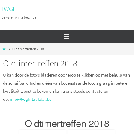
Ga
LWGH
naar
Bewaren om te begrijpen
de
inhoud
Home
Oldtimertreffen 2018
Oldtimertreffen 2018
U kan door de foto’s bladeren door erop te klikken op met behulp van
de schuifbalk. Indien u één van bovenstaande foto’s graag in betere
kwaliteit wenst te bekomen kan u ons steeds contacteren
op:
info@lwgh-laakdal.be
.
Oldtimertreffen 2018