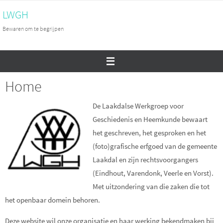
Ga
LWGH
naar
Bewaren om te begrijpen
de
inhoud
Home
De Laakdalse Werkgroep voor
Geschiedenis en Heemkunde bewaart
het geschreven, het gesproken en het
(foto)grafische erfgoed van de gemeente
Laakdal en zijn rechtsvoorgangers
(Eindhout, Varendonk, Veerle en Vorst).
Met uitzondering van die zaken die tot
het openbaar domein behoren.
Deze website wil onze organisatie en haar werking bekendmaken bij