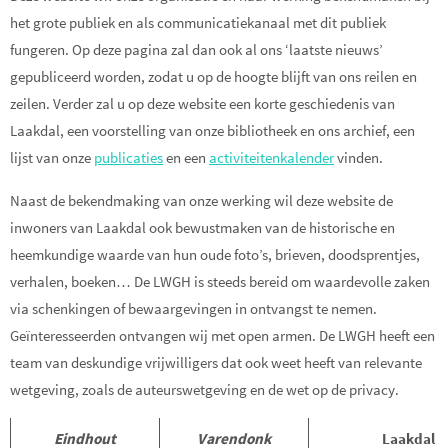
het grote publiek en als communicatiekanaal met dit publiek
fungeren. Op deze pagina zal dan ook al ons ‘laatste nieuws’
gepubliceerd worden, zodat u op de hoogte blijft van ons reilen en
zeilen. Verder zal u op deze website een korte geschiedenis van
Laakdal, een voorstelling van onze bibliotheek en ons archief, een
lijst van onze
publicaties
en een
activiteitenkalender
vinden.
Naast de bekendmaking van onze werking wil deze website de
inwoners van Laakdal ook bewustmaken van de historische en
heemkundige waarde van hun oude foto’s, brieven, doodsprentjes,
verhalen, boeken… De LWGH is steeds bereid om waardevolle zaken
via schenkingen of bewaargevingen in ontvangst te nemen.
Geïnteresseerden ontvangen wij met open armen. De LWGH heeft een
team van deskundige vrijwilligers dat ook weet heeft van relevante
wetgeving, zoals de auteurswetgeving en de wet op de privacy.
Eindhout
Varendonk
Laakdal