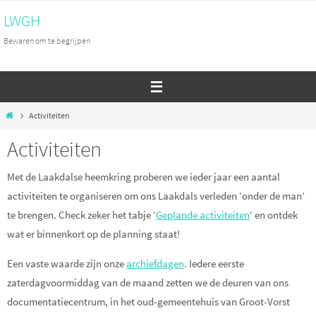
Ga
LWGH
naar
Bewaren om te begrijpen
de
inhoud
Home
Activiteiten
Activiteiten
Met de Laakdalse heemkring proberen we ieder jaar een aantal
activiteiten te organiseren om ons Laakdals verleden ‘onder de man’
te brengen. Check zeker het tabje ‘
Geplande activiteiten
‘ en ontdek
wat er binnenkort op de planning staat!
Een vaste waarde zijn onze
archiefdagen
. Iedere eerste
zaterdagvoormiddag van de maand zetten we de deuren van ons
documentatiecentrum, in het oud-gemeentehuis van Groot-Vorst