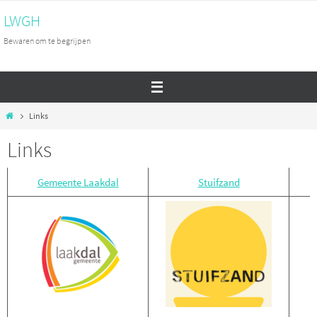
Ga
LWGH
naar
Bewaren om te begrijpen
de
inhoud
Home
Links
Links
Gemeente Laakdal
Stuifzand