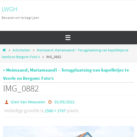
Ga
LWGH
naar
Bewaren om te begrijpen
de
inhoud
Home
Activiteiten
Meimaand, Mariamaand! - Terugplaatsing van kapelletjes te
Veerle en Bergom: Foto's
IMG_0882
« Meimaand, Mariamaand! – Terugplaatsing van kapelletjes te
Veerle en Bergom: Foto’s
IMG_0882
Glen Van Meeuwen
01/05/2022
Volledige grootte is
pixels
2560 × 1707