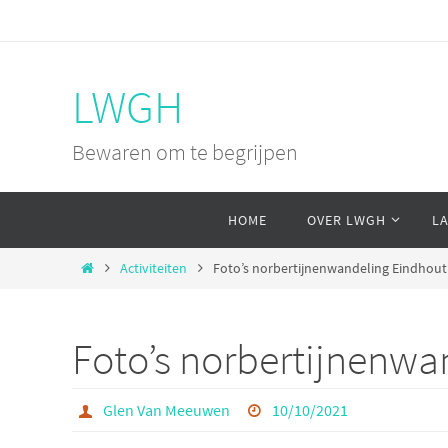
Ga
naar
de
LWGH
inhoud
Bewaren om te begrijpen
Ga
HOME
OVER LWGH
L
naar
de
Home
Activiteiten
Foto’s norbertijnenwandeling Eindhout
inhoud
Foto’s norbertijnenwa
Glen Van Meeuwen
10/10/2021