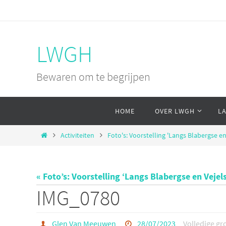
Ga
naar
de
LWGH
inhoud
Bewaren om te begrijpen
Ga
HOME
OVER LWGH
L
naar
de
Home
Activiteiten
Foto's: Voorstelling 'Langs Blabergse en
inhoud
« Foto’s: Voorstelling ‘Langs Blabergse en Vej
IMG_0780
Glen Van Meeuwen
28/07/2023
Volledige gr