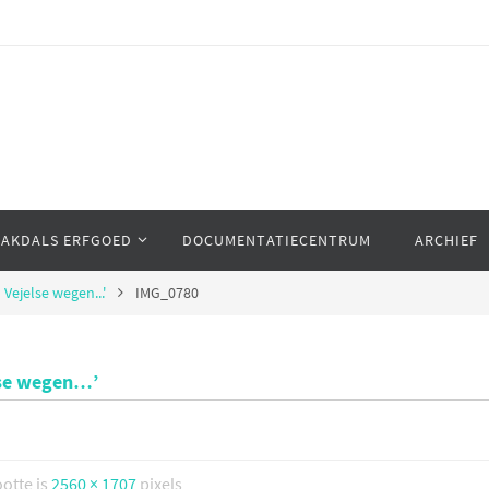
AAKDALS ERFGOED
DOCUMENTATIECENTRUM
ARCHIEF
 Vejelse wegen...'
IMG_0780
else wegen…’
ootte is
2560 × 1707
pixels