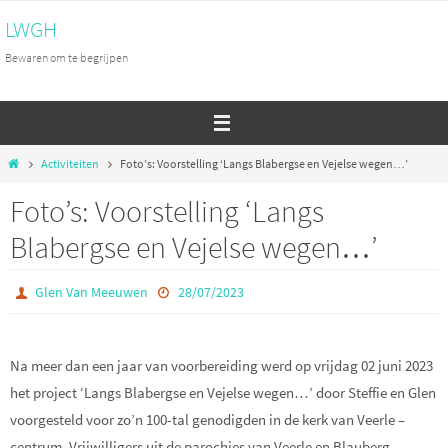
Ga
LWGH
naar
Bewaren om te begrijpen
de
inhoud
Home
Activiteiten
Foto’s: Voorstelling ‘Langs Blabergse en Vejelse wegen…’
Foto’s: Voorstelling ‘Langs
Blabergse en Vejelse wegen…’
Glen Van Meeuwen
28/07/2023
Na meer dan een jaar van voorbereiding werd op vrijdag 02 juni 2023
het project ‘Langs
Blabergse
en
Vejelse
wegen…’ door
Steffie
en Glen
voorgesteld voor zo’n 100-tal genodigden in de kerk van Veerle –
centrum. Vrijwilligers uit de parochies van Veerle en
Blauberg