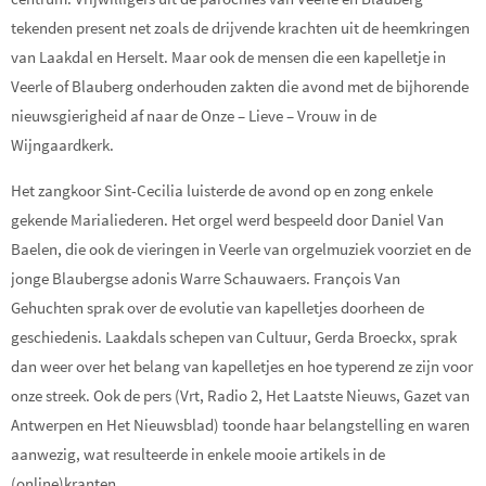
tekenden present net zoals de drijvende krachten uit de heemkringen
van Laakdal en Herselt. Maar ook de mensen die een kapelletje in
Veerle of
Blauberg
onderhouden zakten die avond met de bijhorende
nieuwsgierigheid af naar de Onze – Lieve – Vrouw in de
Wijngaardkerk.
Het zangkoor Sint-Cecilia luisterde de avond op en zong enkele
gekende Marialiederen. Het orgel werd bespeeld door
Daniel Van
Baelen, die ook de vieringen in Veerle van orgelmuziek voorziet en de
jonge
Blaubergse
adonis Warre
Schauwaers
.
François Van
Gehuchten sprak over de evolutie van kapelletjes doorheen de
geschiedenis. Laakdals schepen van Cultuur, Gerda
Broeckx
, sprak
dan weer over het belang van kapelletjes en hoe typerend ze zijn voor
onze streek. Ook de pers (
Vrt
, Radio 2, Het Laatste Nieuws, Gazet van
Antwerpen en Het Nieuwsblad) toonde haar belangstelling en waren
aanwezig, wat resulteerde in enkele mooie artikels in de
(online)kranten.