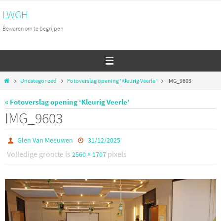
Ga
LWGH
naar
Bewaren om te begrijpen
de
inhoud
Home
Uncategorized
Fotoverslag opening 'Kleurig Veerle'
IMG_9603
« Fotoverslag opening ‘Kleurig Veerle’
IMG_9603
Glen Van Meeuwen
31/12/2025
Volledige grootte is
pixels
2560 × 1707