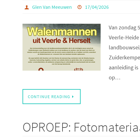
Glen Van Meeuwen
17/04/2026
Van zondag 5 
Veerle-Heide 
landbouwseiz
Zuiderkempen
aanleiding i
op…
CONTINUE READING
OPROEP: Fotomateria