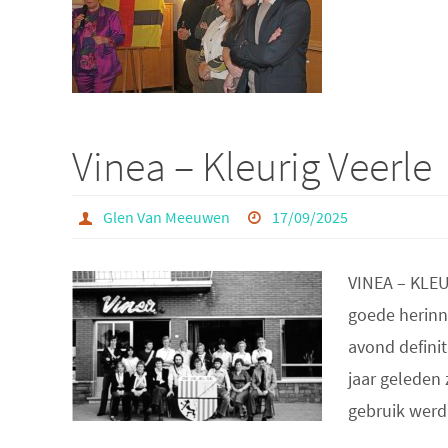
Vinea – Kleurig Veerle
Glen Van Meeuwen
17/09/2025
VINEA – KLEU
goede herinn
avond definit
jaar geleden 
gebruik wer