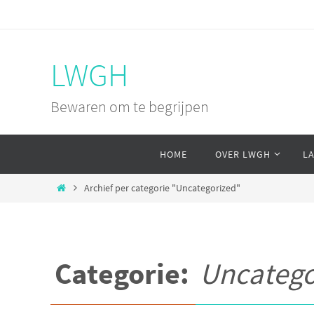
Ga
naar
de
LWGH
inhoud
Bewaren om te begrijpen
Ga
HOME
OVER LWGH
L
naar
de
Home
Archief per categorie "Uncategorized"
inhoud
Categorie:
Uncatego