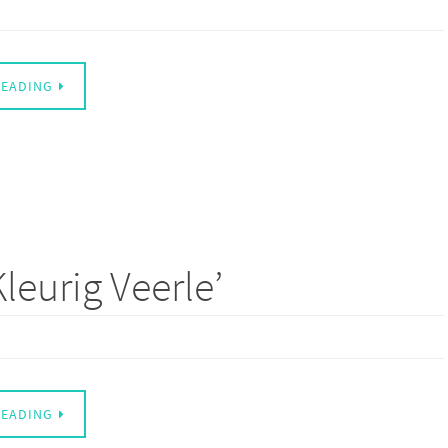
READING
leurig Veerle’
READING