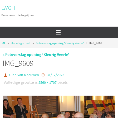
Ga
LWGH
naar
Bewaren om te begrijpen
de
inhoud
Home
Uncategorized
Fotoverslag opening 'Kleurig Veerle'
IMG_9609
« Fotoverslag opening ‘Kleurig Veerle’
IMG_9609
Glen Van Meeuwen
31/12/2025
Volledige grootte is
pixels
2560 × 1707