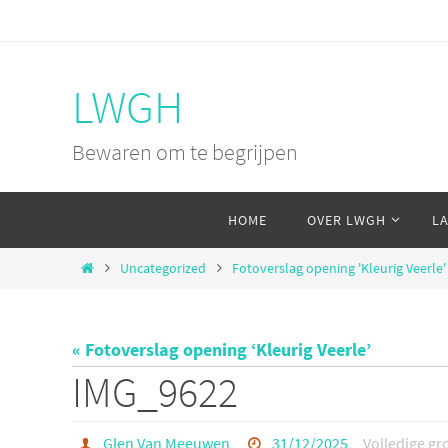
Ga
naar
de
LWGH
inhoud
Bewaren om te begrijpen
Ga
HOME
OVER LWGH
L
naar
de
Home
Uncategorized
Fotoverslag opening 'Kleurig Veerle'
inhoud
« Fotoverslag opening ‘Kleurig Veerle’
IMG_9622
Glen Van Meeuwen
31/12/2025
Volledige gr