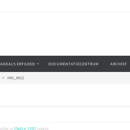
AAKDALS ERFGOED
DOCUMENTATIECENTRUM
ARCHIEF
IMG_9622
ootte is
2560 × 1707
pixels