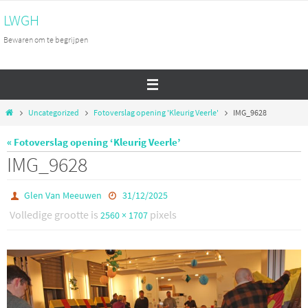
Ga
LWGH
naar
Bewaren om te begrijpen
de
inhoud
Home
Uncategorized
Fotoverslag opening 'Kleurig Veerle'
IMG_9628
« Fotoverslag opening ‘Kleurig Veerle’
IMG_9628
Glen Van Meeuwen
31/12/2025
Volledige grootte is
pixels
2560 × 1707