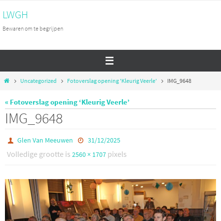
Ga
LWGH
naar
Bewaren om te begrijpen
de
inhoud
Home
Uncategorized
Fotoverslag opening 'Kleurig Veerle'
IMG_9648
« Fotoverslag opening ‘Kleurig Veerle’
IMG_9648
Glen Van Meeuwen
31/12/2025
Volledige grootte is
pixels
2560 × 1707