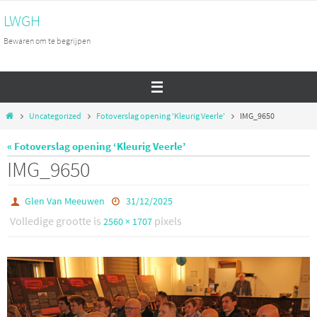
Ga
LWGH
naar
Bewaren om te begrijpen
de
inhoud
Home
Uncategorized
Fotoverslag opening 'Kleurig Veerle'
IMG_9650
« Fotoverslag opening ‘Kleurig Veerle’
IMG_9650
Glen Van Meeuwen
31/12/2025
Volledige grootte is
pixels
2560 × 1707