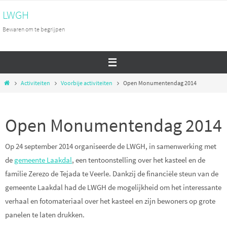
Ga
LWGH
naar
Bewaren om te begrijpen
de
inhoud
Home
Activiteiten
Voorbije activiteiten
Open Monumentendag 2014
Open Monumentendag 2014
Op 24 september 2014 organiseerde de LWGH, in samenwerking met
de
gemeente Laakdal
, een tentoonstelling over het kasteel en de
familie Zerezo de Tejada te Veerle. Dankzij de financiële steun van de
gemeente Laakdal had de LWGH de mogelijkheid om het interessante
verhaal en fotomateriaal over het kasteel en zijn bewoners op grote
panelen te laten drukken.