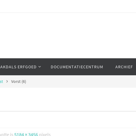
AAKDALS ERFGOED
DOCUMENTATIECENTRUM
ARCHIEF
st
Vorst (6)
ootte is
5184 × 3456
pixels