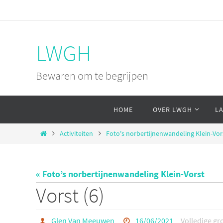
Ga
naar
de
LWGH
inhoud
Bewaren om te begrijpen
Ga
HOME
OVER LWGH
L
naar
de
Home
Activiteiten
Foto's norbertijnenwandeling Klein-Vor
inhoud
« Foto’s norbertijnenwandeling Klein-Vorst
Vorst (6)
Glen Van Meeuwen
16/06/2021
Volledige gr