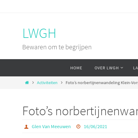
Ga
naar
de
LWGH
inhoud
Bewaren om te begrijpen
Ga
HOME
OVER LWGH
L
naar
de
Home
Activiteiten
Foto’s norbertijnenwandeling Klein-Vor
inhoud
Foto’s norbertijnenwa
Glen Van Meeuwen
16/06/2021