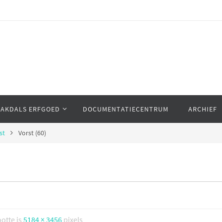
AAKDALS ERFGOED
DOCUMENTATIECENTRUM
ARCHIEF
st
Vorst (60)
ootte is
5184 × 3456
pixels