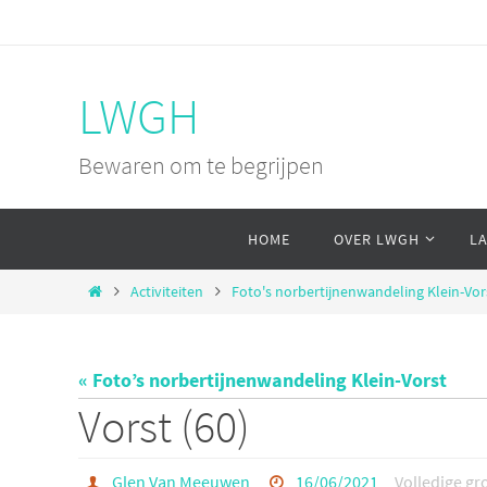
Ga
naar
de
LWGH
inhoud
Bewaren om te begrijpen
Ga
HOME
OVER LWGH
L
naar
de
Home
Activiteiten
Foto's norbertijnenwandeling Klein-Vor
inhoud
« Foto’s norbertijnenwandeling Klein-Vorst
Vorst (60)
Glen Van Meeuwen
16/06/2021
Volledige gr