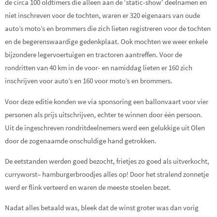
de circa 100 oldtimers die alleen aan de ‘static-show’ deelnamen en
niet inschreven voor de tochten, waren er 320 eigenaars van oude
auto’s moto’s en brommers die zich lieten registreren voor de tochten
en de begerenswaardige gedenkplaat. Ook mochten we weer enkele
bijzondere legervoertuigen en tractoren aantreffen. Voor de
rondritten van 40 km in de voor- en namiddag lieten er 160 zich
inschrijven voor auto’s en 160 voor moto’s en brommers.
Voor deze editie konden we via sponsoring een ballonvaart voor vier
personen als prijs uitschrijven, echter te winnen door één persoon.
Uit de ingeschreven rondritdeelnemers werd een gelukkige uit Olen
door de zogenaamde onschuldige hand getrokken.
De eetstanden werden goed bezocht, frietjes zo goed als uitverkocht,
curryworst– hamburgerbroodjes alles op! Door het stralend zonnetje
werd er flink verteerd en waren de meeste stoelen bezet.
Nadat alles betaald was, bleek dat de winst groter was dan vorig