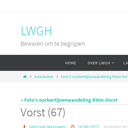
Ga
naar
de
LWGH
inhoud
Bewaren om te begrijpen
Ga
HOME
OVER LWGH
L
naar
de
Home
Activiteiten
Foto's norbertijnenwandeling Klein-Vor
inhoud
« Foto’s norbertijnenwandeling Klein-Vorst
Vorst (67)
Glen Van Meeuwen
16/06/2021
Volledige gr