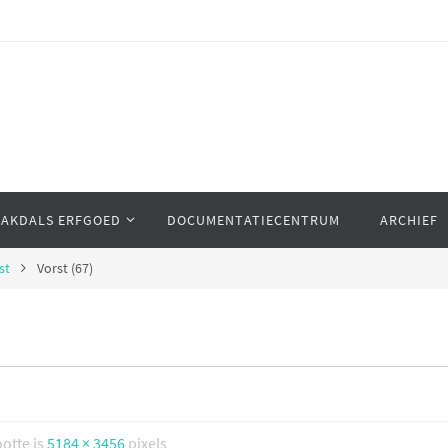
AAKDALS ERFGOED
DOCUMENTATIECENTRUM
ARCHIEF
st
Vorst (67)
ootte is
5184 × 3456
pixels