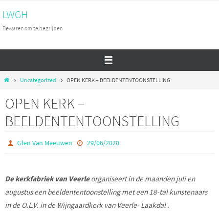
Ga
LWGH
naar
Bewaren om te begrijpen
de
inhoud
Home
Uncategorized
OPEN KERK – BEELDENTENTOONSTELLING
OPEN KERK –
BEELDENTENTOONSTELLING
Glen Van Meeuwen
29/06/2020
De kerkfabriek van Veerle
organiseert in de maanden juli en
augustus een beeldententoonstelling met een 18-tal kunstenaars
in de O.L.V. in de Wijngaardkerk van Veerle- Laakdal .