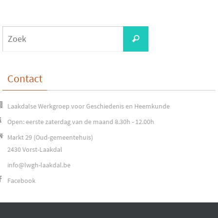
Zoeken
Zoek
naar:
Contact
Laakdalse Werkgroep voor Geschiedenis en Heemkunde
Open: eerste zaterdag van de maand 8.30h - 12.00h
Markt 29 (Oud-gemeentehuis)
2430 Vorst-Laakdal
info@lwgh-laakdal.be
Facebook