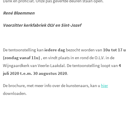
Dank en proficiat. Onze pas geverfde deuren staan open.
René Bloemmen
Voorzitter kerkfabriek OLV en Sint-Jozef
De tentoonstelling kan
iedere dag
bezocht worden van
10u tot 17 u
(zondag vanaf 11u)
, en vindt plaats in en rond de O.L.V. in de
Wijngaardkerk van Veerle-Laakdal. De tentoonstelling loopt van
4
juli 2020 t.e.m. 30 augustus 2020
.
De brochure, met meer info over de kunstenaars, kan u
hier
downloaden.