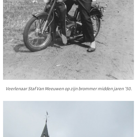
Veerlenaar Staf Van Meeuwen op zijn brommer midden jaren ’50.