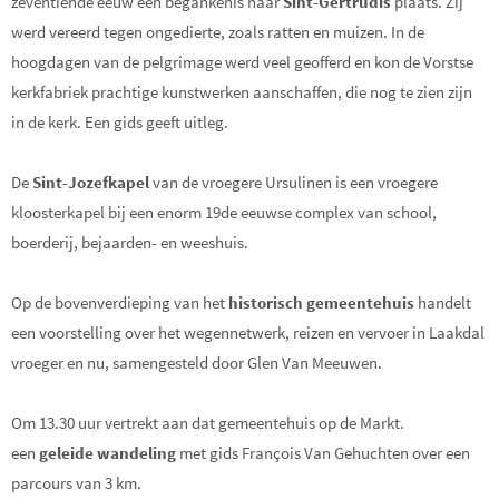
zeventiende eeuw een begankenis naar
Sint-Gertrudis
plaats. Zij
werd vereerd tegen ongedierte, zoals ratten en muizen. In de
hoogdagen van de pelgrimage werd veel geofferd en kon de Vorstse
kerkfabriek prachtige kunstwerken aanschaffen, die nog te zien zijn
in de kerk. Een gids geeft uitleg.
De
Sint-Jozefkapel
van de vroegere Ursulinen is een vroegere
kloosterkapel bij een enorm 19de eeuwse complex van school,
boerderij, bejaarden- en weeshuis.
Op de bovenverdieping van het
historisch gemeentehuis
handelt
een voorstelling over het wegennetwerk, reizen en vervoer in Laakdal
vroeger en nu, samengesteld door Glen Van Meeuwen.
Om 13.30 uur vertrekt aan dat gemeentehuis op de Markt.
een
geleide wandeling
met gids François Van Gehuchten over een
parcours van 3 km.