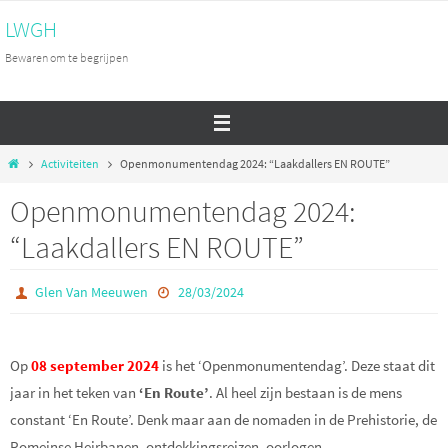
Ga
LWGH
naar
Bewaren om te begrijpen
de
inhoud
Home
Activiteiten
Openmonumentendag 2024: “Laakdallers EN ROUTE”
Openmonumentendag 2024:
“Laakdallers EN ROUTE”
Glen Van Meeuwen
28/03/2024
Op
08 september 2024
is het ‘Openmonumentendag’. Deze staat dit
jaar in het teken van
‘En Route’
. Al heel zijn bestaan is de mens
constant ‘En Route’. Denk maar aan de nomaden in de Prehistorie, de
Romeinse Heirbanen, ontdekkingsreizen, oorlogen…