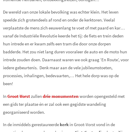
De wereld van onze lokale bevolking was echter klein. Het leven
speelde zich grotendeels af rond en onder de kerktoren. Veelal
verplaatste de mens zich eeuwenlang te voet of met paard en kar…
vanaf de Industriële Revolutie keerde het tij: de fiets en trein deden
hun intrede en er kwam zelfs een tram die door onze dorpen
badderde. Het zou niet lang duren vooraleer de auto en de moto hun
intrede zouden doen. Daarnaast waren we ook graag ‘En Route’, voor
iedere gebeurtenis. Denk maar aan de vele jubileumstoeten,
processies, inhalingen, bedevaarten,… Het hele dorp was op de
been!
In
Groot-Vorst
zullen
drie monumenten
worden opengesteld met
een gids ter plaatse én er zal ook een gegidste wandeling
georganiseerd worden.
In de inmiddels gerestaureerde
kerk
in Groot-Vorst vond in de