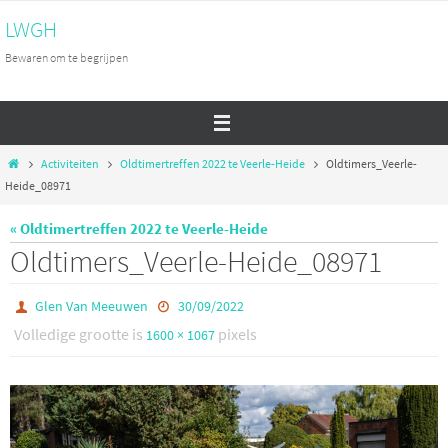
Ga
LWGH
naar
Bewaren om te begrijpen
de
inhoud
Home
Activiteiten
Oldtimertreffen 2022 te Veerle-Heide
Oldtimers_Veerle-
Heide_08971
« Oldtimertreffen 2022 te Veerle-Heide
Oldtimers_Veerle-Heide_08971
Glen Van Meeuwen
30/09/2022
Volledige grootte is
pixels
1600 × 1067