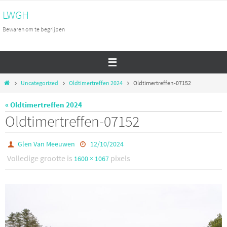
Ga
LWGH
naar
Bewaren om te begrijpen
de
inhoud
Home
Uncategorized
Oldtimertreffen 2024
Oldtimertreffen-07152
« Oldtimertreffen 2024
Oldtimertreffen-07152
Glen Van Meeuwen
12/10/2024
Volledige grootte is
pixels
1600 × 1067