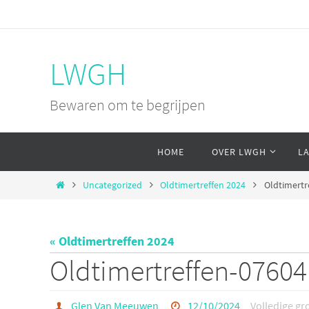
Ga
naar
de
LWGH
inhoud
Bewaren om te begrijpen
Ga
HOME
OVER LWGH
L
naar
de
Home
Uncategorized
Oldtimertreffen 2024
Oldtimertr
inhoud
« Oldtimertreffen 2024
Oldtimertreffen-07604
Glen Van Meeuwen
12/10/2024
Volledige gr