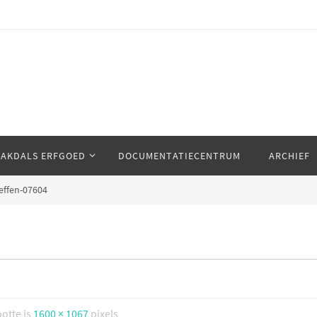
AAKDALS ERFGOED
DOCUMENTATIECENTRUM
ARCHIEF
effen-07604
ootte is
1600 × 1067
pixels