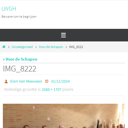
Ga
LWGH
naar
Bewaren om te begrijpen
de
inhoud
Home
Uncategorized
Voor de Schapen
IMG_8222
« Voor de Schapen
IMG_8222
Glen Van Meeuwen
31/12/2024
Volledige grootte is
pixels
2560 × 1707