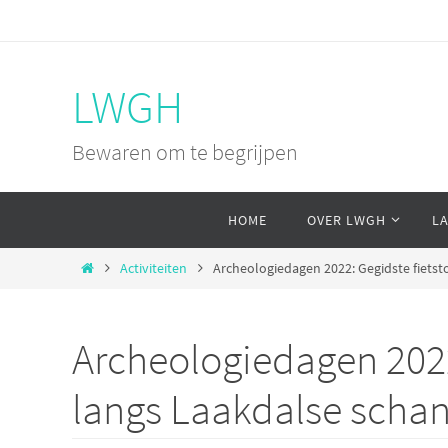
Ga
naar
de
LWGH
inhoud
Bewaren om te begrijpen
Ga
HOME
OVER LWGH
L
naar
de
Home
Activiteiten
Archeologiedagen 2022: Gegidste fietst
inhoud
Archeologiedagen 2022
langs Laakdalse schan