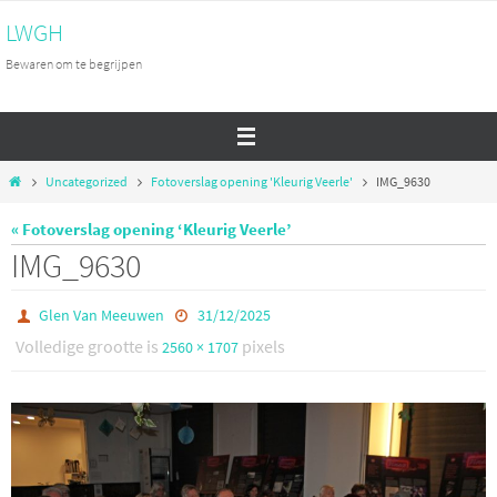
Ga
LWGH
naar
Bewaren om te begrijpen
de
inhoud
Home
Uncategorized
Fotoverslag opening 'Kleurig Veerle'
IMG_9630
« Fotoverslag opening ‘Kleurig Veerle’
IMG_9630
Glen Van Meeuwen
31/12/2025
Volledige grootte is
pixels
2560 × 1707