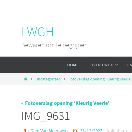
Ga
naar
de
LWGH
inhoud
Bewaren om te begrijpen
Ga
HOME
OVER LWGH
L
naar
de
Home
Uncategorized
Fotoverslag opening 'Kleurig Veerle'
inhoud
« Fotoverslag opening ‘Kleurig Veerle’
IMG_9631
Glen Van Meeuwen
31/12/2025
Volledige gr