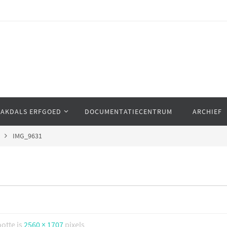
AAKDALS ERFGOED
DOCUMENTATIECENTRUM
ARCHIEF
IMG_9631
ootte is
2560 × 1707
pixels