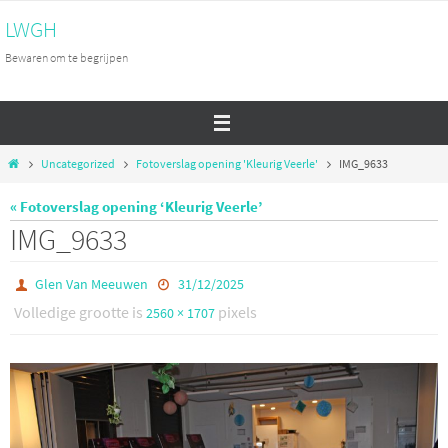
Ga
LWGH
naar
Bewaren om te begrijpen
de
inhoud
Home
Uncategorized
Fotoverslag opening 'Kleurig Veerle'
IMG_9633
« Fotoverslag opening ‘Kleurig Veerle’
IMG_9633
Glen Van Meeuwen
31/12/2025
Volledige grootte is
pixels
2560 × 1707