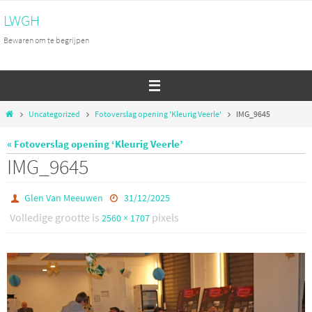
Ga
LWGH
naar
Bewaren om te begrijpen
de
inhoud
Home
Uncategorized
Fotoverslag opening 'Kleurig Veerle'
IMG_9645
« Fotoverslag opening ‘Kleurig Veerle’
IMG_9645
Glen Van Meeuwen
31/12/2025
Volledige grootte is
pixels
2560 × 1707