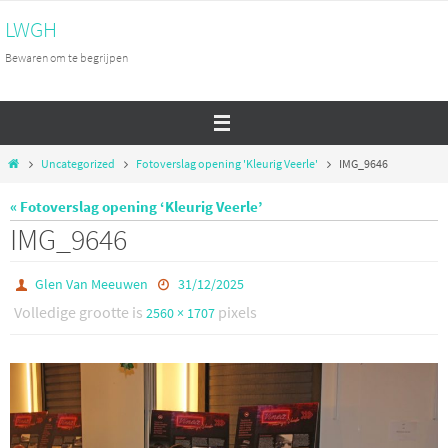
Ga
LWGH
naar
Bewaren om te begrijpen
de
inhoud
Home
Uncategorized
Fotoverslag opening 'Kleurig Veerle'
IMG_9646
« Fotoverslag opening ‘Kleurig Veerle’
IMG_9646
Glen Van Meeuwen
31/12/2025
Volledige grootte is
pixels
2560 × 1707