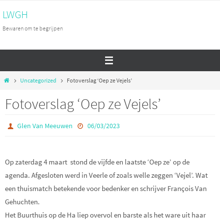
Ga
LWGH
naar
Bewaren om te begrijpen
de
inhoud
Home
Uncategorized
Fotoverslag ‘Oep ze Vejels’
Fotoverslag ‘Oep ze Vejels’
Glen Van Meeuwen
06/03/2023
Op zaterdag 4 maart stond de vijfde en laatste ‘Oep ze’ op de
agenda. Afgesloten werd in Veerle of zoals welle zeggen ‘Vejel’. Wat
een thuismatch betekende voor bedenker en schrijver François Van
Gehuchten.
Het Buurthuis op de Ha liep overvol en barste als het ware uit haar