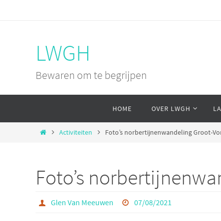
Ga
naar
de
LWGH
inhoud
Bewaren om te begrijpen
Ga
HOME
OVER LWGH
L
naar
de
Home
Activiteiten
Foto’s norbertijnenwandeling Groot-Vo
inhoud
Foto’s norbertijnenwa
Glen Van Meeuwen
07/08/2021